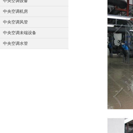
中央空调设备
中央空调机房
中央空调风管
中央空调未端设备
中央空调水管