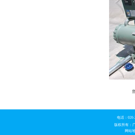
电话：020
版权所有：
网站