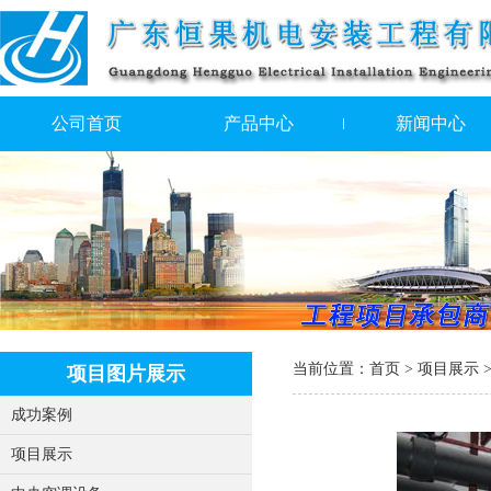
公司首页
产品中心
新闻中心
当前位置：
首页
> 项目展示 
项目图片展示
成功案例
项目展示