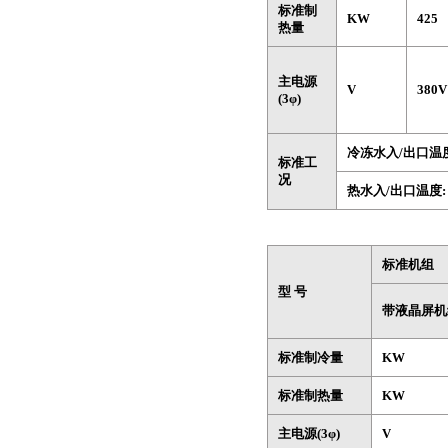
标准制
KW
425
热量
主电源
V
380
(3φ)
冷冻水入/出口温
标准工
况
热水入/出口温度
标准机组
型 号
带液晶屏机
标准制冷量
KW
标准制热量
KW
主电源(3φ)
V