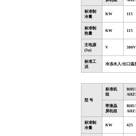
标准制
KW
115
冷量
标准制
KW
115
热量
主电源
V
380
(3φ)
标准工
冷冻水入/出口温度
况
标准机
RHU
组
AHZ
型 号
带液晶
RHU
屏机组
AHZ
标准制
KW
425
冷量