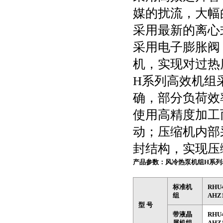
媒的扰流，大幅
采用最新的离心
采用电子膨胀阀
机，实现对过热
H系列高效机组
确，部分负荷效
使用高精度加工
动；压缩机内部
封结构，实现压
产品参数：
风冷热泵机组H系列
标准机
RHU
组
AHZ
型 号
带液晶
RHU
屏机组
AHZ