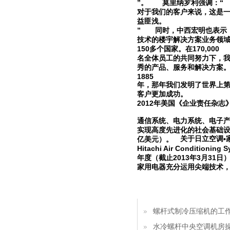
”
“
。
莫里纳罗利强调：
对于我们的客户来说，这是
益匪浅。
”
同时，中西宏明也表示
技术的楼宇解决方案业务领
150
170,000
多个国家。在
名全体员工的共同努力下，
秀的产品、服务和解决方案
1885
年，那年我们发明了世界上
客户更加成功。
2012
年美国《企业责任杂志
通信系统、电力系统、电子
实现高度先进化的社会基础
关于日立空调
•
亿美元）。
Hitachi Air Conditioning S
2013
3
31
年度（截止
年
月
日
家用电器充分运用尖端技术
螺杆式制冷压缩机的工
水冷螺杆中央空调机房