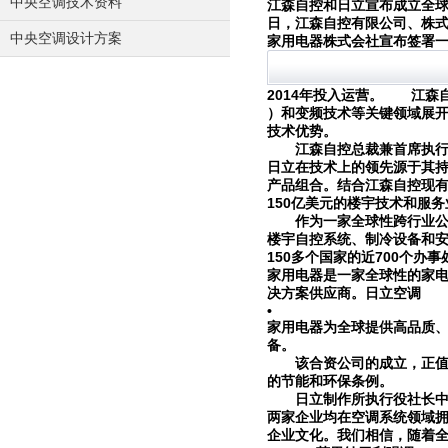
中央空调技术资料
江森自控和日立宣布成立全
日，江森自控有限公司、株
中央空调设计方案
家用电器株式会社宣布签署
的所有权股权，但不包括在
他监管部门批准，并达到其
2014
年投入运营。
江森自控
）和变频技术等关键领域展
技术优势。
江森自控总裁兼首席执行
日立在技术上的领先源于其
产品组合。结合江森自控现
150
亿美元的楼宇技术和服务
作为一家全球性跨行业公司
楼宇自控系统、制冷设备和
150
700
多个国家的近
个办事
家用电器是一家全球性的家
决方案供应商。日立空调
•
家用电器为全球提供高品质
备。
该合资公司的成立，正值全
的节能和环保条例。
日立制作所执行役社长中
两家企业均在空调系统领域
企业文化。我们相信，随着